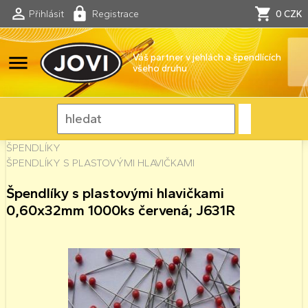
Přihlásit
Registrace
0 CZK
menu
Váš partner v jehlách a špendlících
všeho druhu
ŠPENDLÍKY
ŠPENDLÍKY S PLASTOVÝMI HLAVIČKAMI
Špendlíky s plastovými hlavičkami
0,60x32mm 1000ks červená; J631R