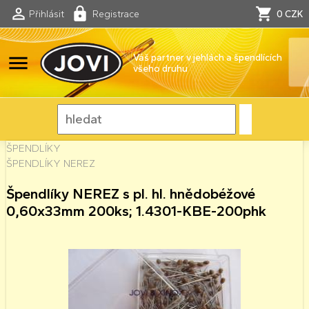
Přihlásit
Registrace
0 CZK
menu
Váš partner v jehlách a špendlících
všeho druhu
ŠPENDLÍKY
ŠPENDLÍKY NEREZ
Špendlíky NEREZ s pl. hl. hnědobéžové
0,60x33mm 200ks; 1.4301-KBE-200phk