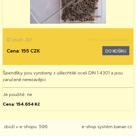
ID zboží: 291
Přidat do oblíbených
Cena: 155 CZK
DO KOŠÍKU
Špendlíky jsou vyrobeny z ušlechtilé oceli DIN 1.4301 a jsou
zaručeně nerezavějící.
Je použité
: ne
Cena:
154.654
Kč
zboží v e-shopu: 596
e-shop
systém
banan.cz