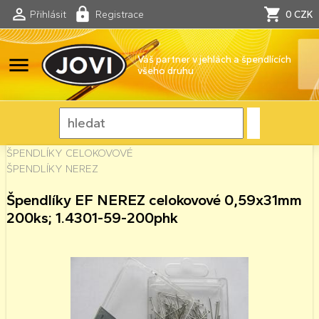
Přihlásit
Registrace
0 CZK
menu
Váš partner v jehlách a špendlících
všeho druhu
ŠPENDLÍKY CELOKOVOVÉ
ŠPENDLÍKY NEREZ
Špendlíky EF NEREZ celokovové 0,59x31mm
200ks; 1.4301-59-200phk