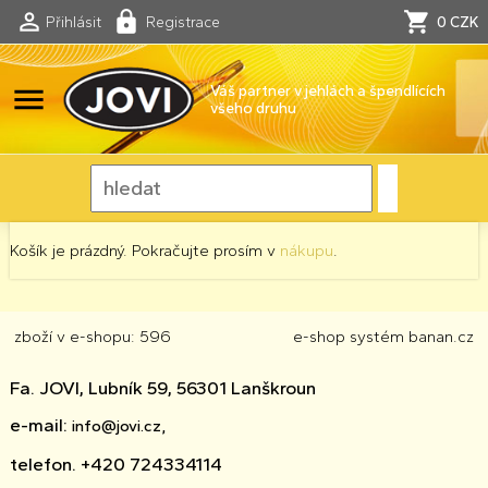
Přihlásit
Registrace
0 CZK
menu
Váš partner v jehlách a špendlících
všeho druhu
Košík je prázdný. Pokračujte prosím v
nákupu
.
zboží v e-shopu: 596
e-shop
systém
banan.cz
Fa. JOVI, Lubník 59, 56301 Lanškroun
e-mail:
info@jovi.cz,
telefon. +420 724334114