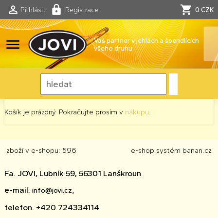
Přihlásit
Registrace
0 CZK
menu
Váš partner v jehlách a špendlících
všeho druhu
Košík je prázdný. Pokračujte prosím v
nákupu
.
zboží v e-shopu: 596
e-shop
systém
banan.cz
Fa. JOVI, Lubník 59, 56301 Lanškroun
e-mail:
info@jovi.cz,
telefon. +420 724334114