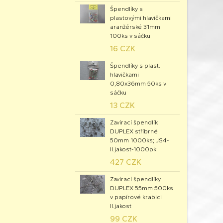
Špendlíky s
plastovými hlavičkami
aranžérské 31mm
100ks v sáčku
16 CZK
Špendlíky s plast.
hlavičkami
0,80x36mm 50ks v
sáčku
13 CZK
Zavírací špendlík
DUPLEX stříbrné
50mm 1000ks; JS4-
II.jakost-1000pk
427 CZK
Zavírací špendlíky
DUPLEX 55mm 500ks
v papírové krabici
II.jakost
99 CZK