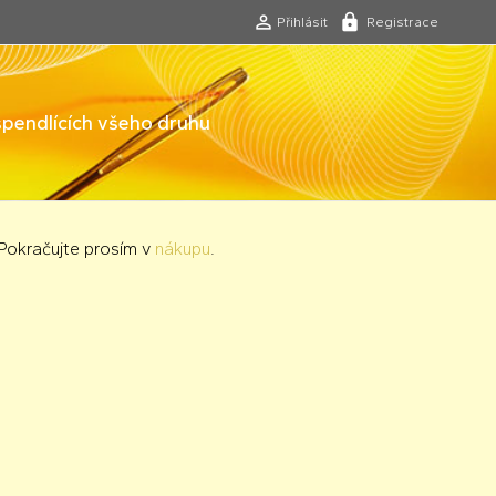
Přihlásit
Registrace
 špendlících všeho druhu
 Pokračujte prosím v
nákupu
.