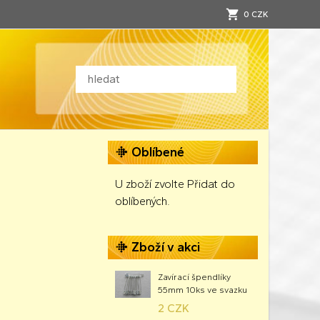
0 CZK
Oblíbené
U zboží zvolte Přidat do
oblíbených.
Zboží v akci
Zavírací špendlíky
55mm 10ks ve svazku
2 CZK