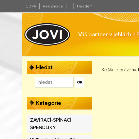
GDPR
Reklamace
.
Header1
Váš partner v jehlách a
Hledat
Košík je prázdný.
Kategorie
ZAVÍRACÍ-SPÍNACÍ
ŠPENDLÍKY