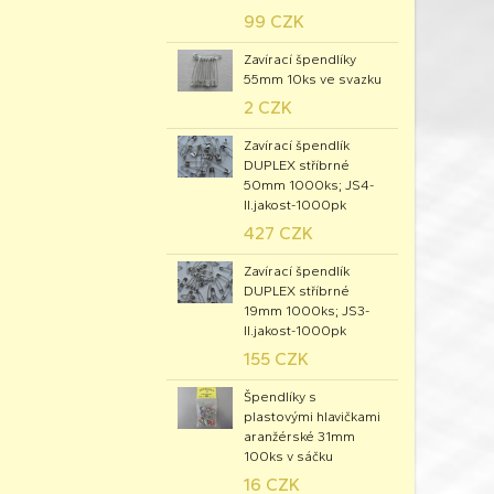
99 CZK
Zavírací špendlíky
55mm 10ks ve svazku
2 CZK
Zavírací špendlík
DUPLEX stříbrné
50mm 1000ks; JS4-
II.jakost-1000pk
427 CZK
Zavírací špendlík
DUPLEX stříbrné
19mm 1000ks; JS3-
II.jakost-1000pk
155 CZK
Špendlíky s
plastovými hlavičkami
aranžérské 31mm
100ks v sáčku
16 CZK