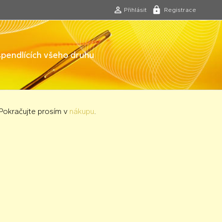
Přihlásit
Registrace
 špendlících všeho druhu
 Pokračujte prosím v
nákupu
.