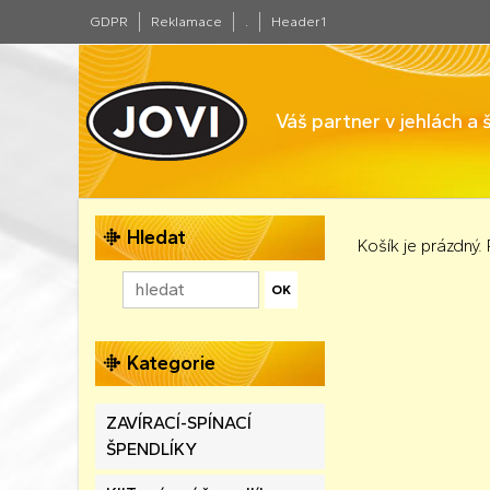
GDPR
Reklamace
.
Header1
Váš partner v jehlách a
Hledat
Košík je prázdný.
Kategorie
ZAVÍRACÍ-SPÍNACÍ
ŠPENDLÍKY