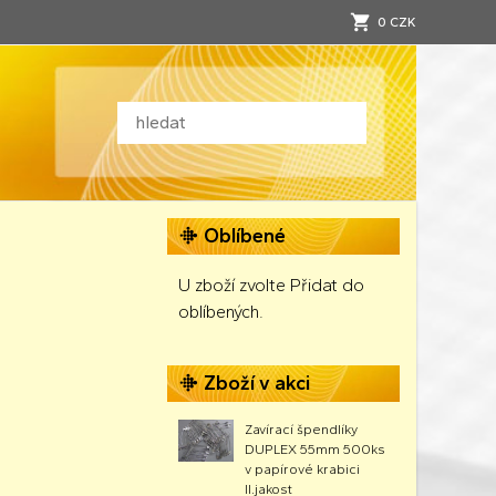
0 CZK
Oblíbené
U zboží zvolte Přidat do
oblíbených.
Zboží v akci
Zavírací špendlíky
DUPLEX 55mm 500ks
v papírové krabici
II.jakost