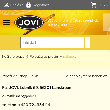
Přihlásit
Registrace
0 CZK
menu
Váš partner v jehlách a špendlících
všeho druhu
Košík je prázdný. Pokračujte prosím v
nákupu
.
zboží v e-shopu: 596
e-shop
systém
banan.cz
Fa. JOVI, Lubník 59, 56301 Lanškroun
e-mail:
info@jovi.cz,
telefon. +420 724334114