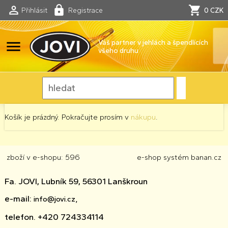
Přihlásit
Registrace
0 CZK
menu
Váš partner v jehlách a špendlících
všeho druhu
Košík je prázdný. Pokračujte prosím v
nákupu
.
zboží v e-shopu: 596
e-shop
systém
banan.cz
Fa. JOVI, Lubník 59, 56301 Lanškroun
e-mail:
info@jovi.cz,
telefon. +420 724334114