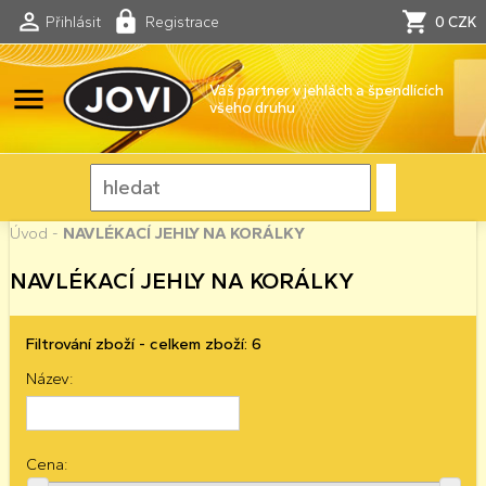
Přihlásit
Registrace
0 CZK
menu
Váš partner v jehlách a špendlících
všeho druhu
Úvod
-
NAVLÉKACÍ JEHLY NA KORÁLKY
NAVLÉKACÍ JEHLY NA KORÁLKY
Filtrování zboží - celkem zboží: 6
Název:
Cena: