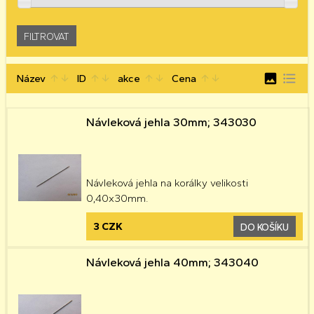
image
format_list_bulleted
Název
ID
akce
Cena
arrow_upward
arrow_downward
arrow_upward
arrow_downward
arrow_upward
arrow_downward
arrow_upward
arrow_downward
Návleková jehla 30mm; 343030
Návleková jehla na korálky velikosti
0,40x30mm.
3 CZK
DO KOŠÍKU
Návleková jehla 40mm; 343040