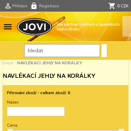
Přihlásit
Registrace
0 CZK
menu
Váš partner v jehlách a špendlících
všeho druhu
Úvod
-
NAVLÉKACÍ JEHLY NA KORÁLKY
NAVLÉKACÍ JEHLY NA KORÁLKY
Filtrování zboží - celkem zboží: 6
Název:
Cena: