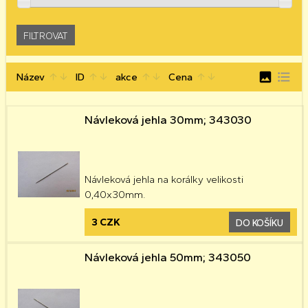
image
format_list_bulleted
Název
ID
akce
Cena
arrow_upward
arrow_downward
arrow_upward
arrow_downward
arrow_upward
arrow_downward
arrow_upward
arrow_downward
Návleková jehla 30mm; 343030
Návleková jehla na korálky velikosti
0,40x30mm.
3 CZK
DO KOŠÍKU
Návleková jehla 50mm; 343050