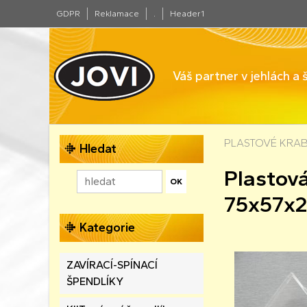
GDPR
Reklamace
.
Header1
Váš partner v jehlách a
PLASTOVÉ KRAB
Hledat
Plastov
75x57x
Kategorie
ZAVÍRACÍ-SPÍNACÍ
ŠPENDLÍKY