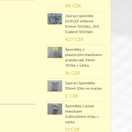
99 CZK
Zavírací špendlík
DUPLEX stříbrné
50mm 1000ks; JS4-
II.jakost-1000pk
427 CZK
Špendlíky s
plastovými hlavičkami
aranžérské 31mm
100ks v sáčku
16 CZK
Zavírací špendlíky
55mm 10ks ve svazku
2 CZK
Špendlíky s plast.
hlavičkami
0,80x36mm 50ks v
sáčku
13 CZK