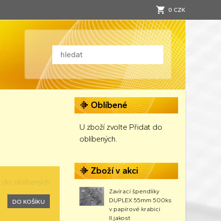
0 CZK
Oblíbené
U zboží zvolte Přidat do
oblíbených.
Zboží v akci
t do oblíbených
Zavírací špendlíky
DUPLEX 55mm 500ks
DO KOŠÍKU
v papírové krabici
II.jakost