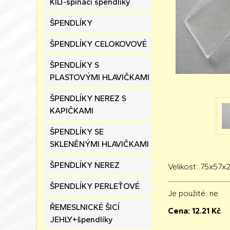
KILT-spínací špendlíky
ŠPENDLÍKY
ŠPENDLÍKY CELOKOVOVÉ
ŠPENDLÍKY S
PLASTOVÝMI HLAVIČKAMI
ŠPENDLÍKY NEREZ S
KAPIČKAMI
ŠPENDLÍKY SE
SKLENĚNÝMI HLAVIČKAMI
ŠPENDLÍKY NEREZ
Velikost: 75x57
ŠPENDLÍKY PERLEŤOVÉ
Je použité
: ne
ŘEMESLNICKÉ ŠICÍ
Cena:
12.21
Kč
JEHLY+špendlíky