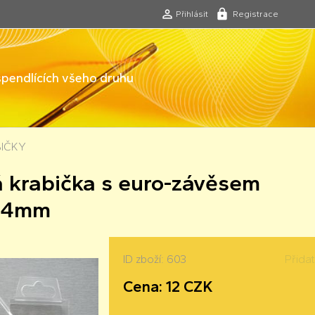
Přihlásit
Registrace
 špendlících všeho druhu
IČKY
á krabička s euro-závěsem
24mm
ID zboží: 603
Přida
Cena: 12 CZK