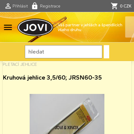
Přihlásit
Registrace
0 CZK
menu
Váš partner v jehlách a špendlících
všeho druhu
PLETACÍ JEHLICE
Kruhová jehlice 3,5/60; JRSN60-35