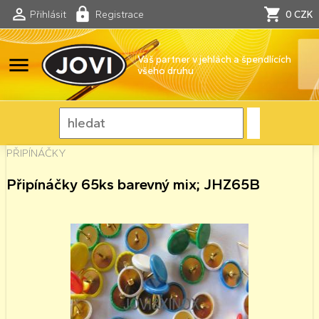
Přihlásit
Registrace
0 CZK
menu
Váš partner v jehlách a špendlících
všeho druhu
PŘIPÍNÁČKY
Připínáčky 65ks barevný mix; JHZ65B