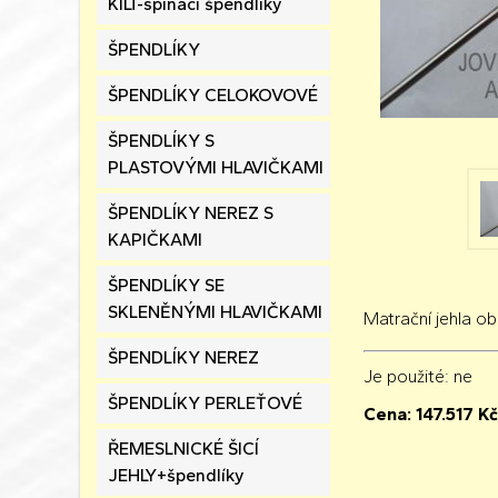
KILT-spínací špendlíky
ŠPENDLÍKY
ŠPENDLÍKY CELOKOVOVÉ
ŠPENDLÍKY S
PLASTOVÝMI HLAVIČKAMI
ŠPENDLÍKY NEREZ S
KAPIČKAMI
ŠPENDLÍKY SE
SKLENĚNÝMI HLAVIČKAMI
Matrační jehla o
ŠPENDLÍKY NEREZ
Je použité
: ne
ŠPENDLÍKY PERLEŤOVÉ
Cena:
147.517
Kč
ŘEMESLNICKÉ ŠICÍ
JEHLY+špendlíky