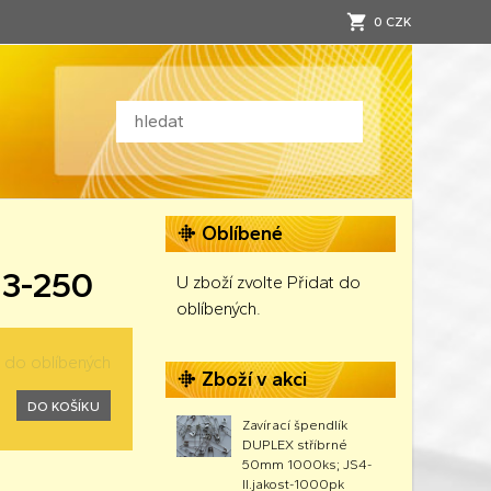
0 CZK
Oblíbené
43-250
U zboží zvolte Přidat do
oblíbených.
t do oblíbených
Zboží v akci
DO KOŠÍKU
Zavírací špendlík
DUPLEX stříbrné
50mm 1000ks; JS4-
II.jakost-1000pk