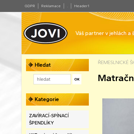
GDPR
Reklamace
.
Header1
Váš partner v jehlách a
ŘEMESLNICKÉ ŠIC
Hledat
Matračn
Kategorie
ZAVÍRACÍ-SPÍNACÍ
ŠPENDLÍKY