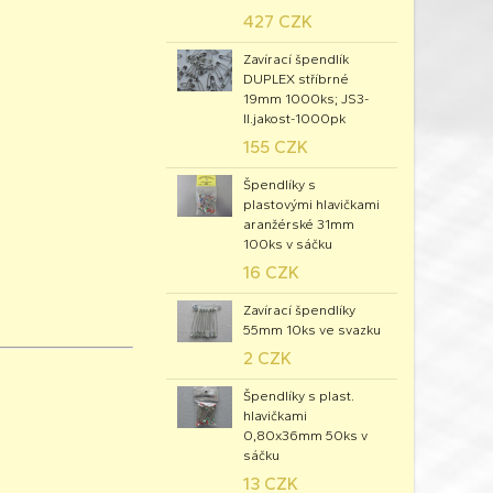
427 CZK
Zavírací špendlík
DUPLEX stříbrné
19mm 1000ks; JS3-
II.jakost-1000pk
155 CZK
Špendlíky s
plastovými hlavičkami
aranžérské 31mm
100ks v sáčku
16 CZK
Zavírací špendlíky
55mm 10ks ve svazku
2 CZK
Špendlíky s plast.
hlavičkami
0,80x36mm 50ks v
sáčku
13 CZK