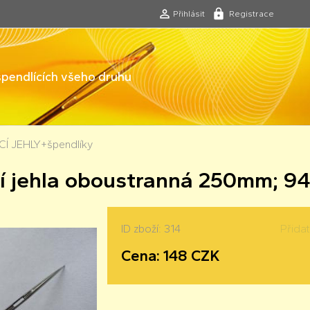
Přihlásit
Registrace
 špendlících všeho druhu
Í JEHLY+špendlíky
í jehla oboustranná 250mm; 9
ID zboží: 314
Přida
Cena: 148 CZK