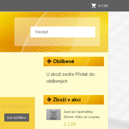
0 CZK
Oblíbené
U zboží zvolte Přidat do
oblíbených.
Zboží v akci
t do oblíbených
Zavírací špendlíky
55mm 10ks ve svazku
DO KOŠÍKU
2 CZK