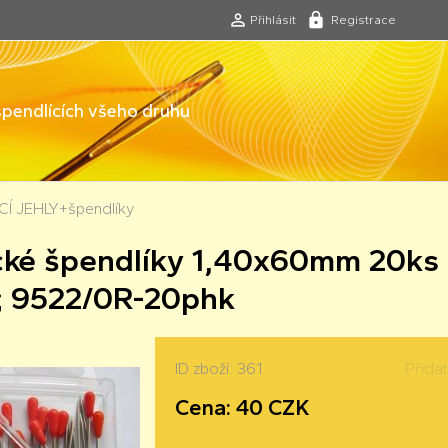
Přihlásit
Registrace
 špendlících všeho druhu
Í JEHLY+špendlíky
cké špendlíky 1,40x60mm 20ks
; 9522/0R-20phk
ID zboží: 361
Přida
Cena: 40 CZK