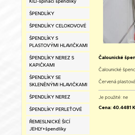
KILT-spínací špendlíky
ŠPENDLÍKY
ŠPENDLÍKY CELOKOVOVÉ
ŠPENDLÍKY S
PLASTOVÝMI HLAVIČKAMI
Čalounické špe
ŠPENDLÍKY NEREZ S
KAPIČKAMI
Čalounické špen
ŠPENDLÍKY SE
Červená plastová
SKLENĚNÝMI HLAVIČKAMI
ŠPENDLÍKY NEREZ
Je použité
: ne
Cena:
40.4481
K
ŠPENDLÍKY PERLEŤOVÉ
ŘEMESLNICKÉ ŠICÍ
JEHLY+špendlíky