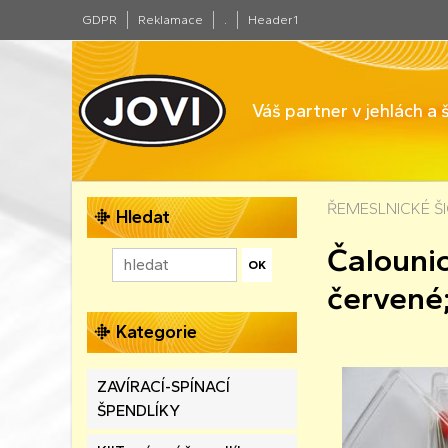
GDPR
Reklamace
.
Header1
Váš partner v jehlách a
ŘEMESLNICKÉ ŠIC
Hledat
Čalouni
červené
Kategorie
ZAVÍRACÍ-SPÍNACÍ
ŠPENDLÍKY