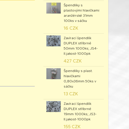
Špendlíky s
plastovými hlavičkami
aranžérské 31mm
100ks v sáčku
16 CZK
Zavírací špendlík
DUPLEX stříbrné
50mm 1000ks; JS4-
II.jakost-1000pk
427 CZK
Špendlíky s plast.
hlavičkami
0,80x36mm 50ks v
sáčku
13 CZK
Zavírací špendlík
DUPLEX stříbrné
19mm 1000ks; JS3-
II.jakost-1000pk
155 CZK