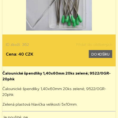
ID zboží: 362
Přidat do oblíbených
Cena: 40 CZK
DO KOŠÍKU
Čalounické špendlíky 1,40x60mm 20ks zelené; 9522/0GR-
20phk
Čalounické špendlíky 1,40x60mm 20ks zelené; 9522/0GR-
20phk
Zelená plastová hlavička velikosti 5x10mm.
Je použité
: ne