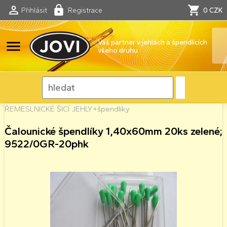
Přihlásit
Registrace
0 CZK
menu
Váš partner v jehlách a špendlících
všeho druhu
ŘEMESLNICKÉ ŠICÍ JEHLY+špendlíky
Čalounické špendlíky 1,40x60mm 20ks zelené;
9522/0GR-20phk