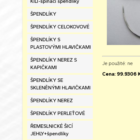
KILT-spínací špendlíky
ŠPENDLÍKY
ŠPENDLÍKY CELOKOVOVÉ
ŠPENDLÍKY S
PLASTOVÝMI HLAVIČKAMI
ŠPENDLÍKY NEREZ S
Je použité
: ne
KAPIČKAMI
Cena:
99.9306
K
ŠPENDLÍKY SE
SKLENĚNÝMI HLAVIČKAMI
ŠPENDLÍKY NEREZ
ŠPENDLÍKY PERLEŤOVÉ
ŘEMESLNICKÉ ŠICÍ
JEHLY+špendlíky