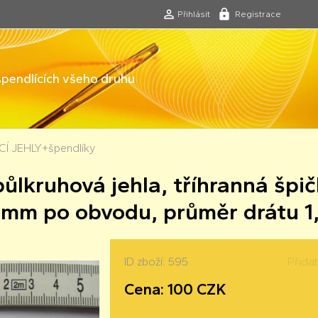
Přihlásit
Registrace
 špendlících všeho druhu
Í JEHLY+špendlíky
ůlkruhová jehla, tříhranná špič
5mm po obvodu, průměr drátu 
ID zboží: 595
Přida
Cena: 100 CZK