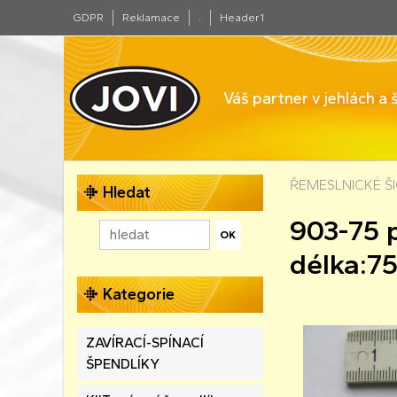
GDPR
Reklamace
.
Header1
Váš partner v jehlách a
ŘEMESLNICKÉ ŠIC
Hledat
903-75 p
délka:7
Kategorie
ZAVÍRACÍ-SPÍNACÍ
ŠPENDLÍKY