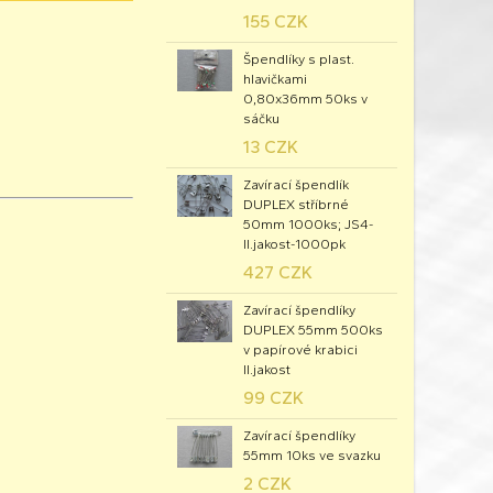
155 CZK
Špendlíky s plast.
hlavičkami
0,80x36mm 50ks v
sáčku
13 CZK
Zavírací špendlík
DUPLEX stříbrné
50mm 1000ks; JS4-
II.jakost-1000pk
427 CZK
Zavírací špendlíky
DUPLEX 55mm 500ks
v papírové krabici
II.jakost
99 CZK
Zavírací špendlíky
55mm 10ks ve svazku
2 CZK