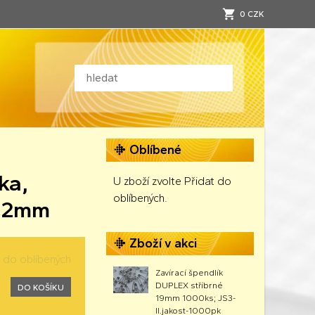
0 CZK
Oblíbené
ka,
U zboží zvolte Přidat do
oblíbených.
1,2mm
Zboží v akci
t do oblíbených
Zavírací špendlík
DUPLEX stříbrné
DO KOŠÍKU
19mm 1000ks; JS3-
II.jakost-1000pk