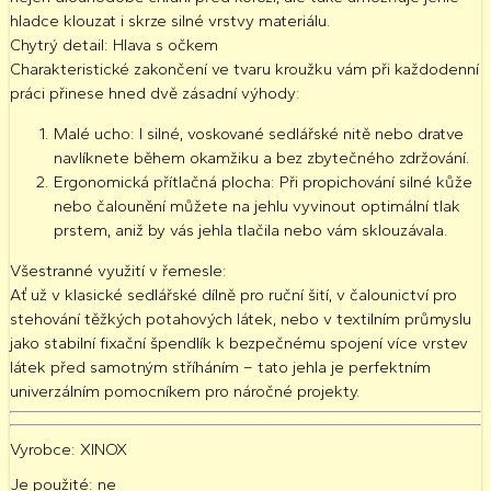
hladce klouzat i skrze silné vrstvy materiálu.
Chytrý detail: Hlava s očkem
Charakteristické zakončení ve tvaru kroužku vám při každodenní
práci přinese hned dvě zásadní výhody:
Malé ucho:
I silné, voskované sedlářské nitě nebo dratve
navlíknete během okamžiku a bez zbytečného zdržování.
Ergonomická přítlačná plocha:
Při propichování silné kůže
nebo čalounění můžete na jehlu vyvinout optimální tlak
prstem, aniž by vás jehla tlačila nebo vám sklouzávala.
Všestranné využití v řemesle:
Ať už v klasické sedlářské dílně pro ruční šití, v čalounictví pro
stehování těžkých potahových látek, nebo v textilním průmyslu
jako stabilní fixační špendlík k bezpečnému spojení více vrstev
látek před samotným stříháním – tato jehla je perfektním
univerzálním pomocníkem pro náročné projekty.
Vyrobce:
XINOX
Je použité
: ne