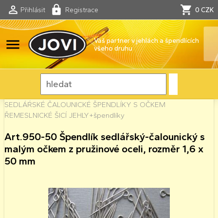
Přihlásit
Registrace
0 CZK
menu
Váš partner v jehlách a špendlících
všeho druhu
SEDLÁŔSKÉ ČALOUNICKÉ ŠPENDLÍKY S OČKEM
ŘEMESLNICKÉ ŠICÍ JEHLY+špendlíky
Art.950-50 Špendlík sedlářský-čalounický s
malým očkem z pružinové oceli, rozměr 1,6 x
50 mm