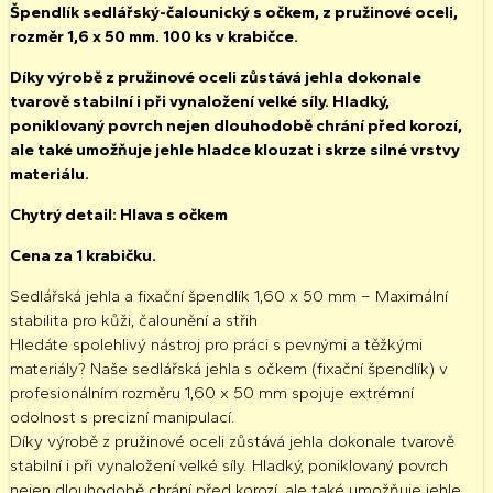
Špendlík sedlářský-čalounický s očkem, z pružinové oceli,
rozměr 1,6 x 50 mm. 100 ks v krabičce.
Díky výrobě z pružinové oceli zůstává jehla dokonale
tvarově stabilní i při vynaložení velké síly. Hladký,
poniklovaný povrch nejen dlouhodobě chrání před korozí,
ale také umožňuje jehle hladce klouzat i skrze silné vrstvy
materiálu.
Chytrý detail: Hlava s očkem
Cena za 1 krabičku.
Sedlářská jehla a fixační špendlík 1,60 x 50 mm – Maximální
stabilita pro kůži, čalounění a střih
Hledáte spolehlivý nástroj pro práci s pevnými a těžkými
materiály? Naše
sedlářská jehla s očkem (fixační špendlík)
v
profesionálním rozměru
1,60 x 50 mm
spojuje extrémní
odolnost s precizní manipulací.
Díky výrobě z pružinové oceli zůstává jehla dokonale tvarově
stabilní i při vynaložení velké síly. Hladký, poniklovaný povrch
nejen dlouhodobě chrání před korozí, ale také umožňuje jehle