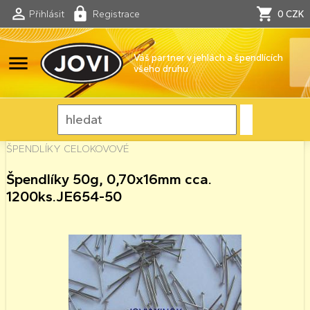
Přihlásit
Registrace
0 CZK
menu
Váš partner v jehlách a špendlících
všeho druhu
ŠPENDLÍKY CELOKOVOVÉ
Špendlíky 50g, 0,70x16mm cca.
1200ks.JE654-50