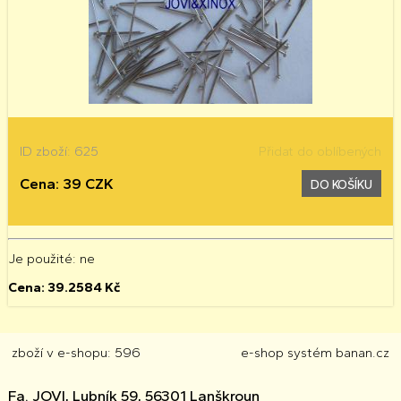
ID zboží: 625
Přidat do oblíbených
Cena: 39 CZK
DO KOŠÍKU
Je použité
: ne
Cena:
39.2584
Kč
zboží v e-shopu: 596
e-shop
systém
banan.cz
Fa. JOVI, Lubník 59, 56301 Lanškroun