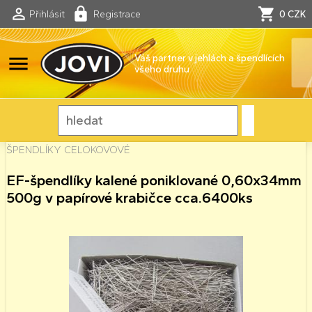
Přihlásit
Registrace
0 CZK
menu
Váš partner v jehlách a špendlících
všeho druhu
ŠPENDLÍKY CELOKOVOVÉ
EF-špendlíky kalené poniklované 0,60x34mm
500g v papírové krabičce cca.6400ks