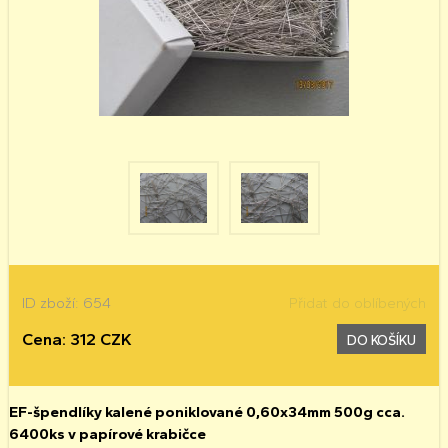
ID zboží: 654
Přidat do oblíbených
Cena: 312 CZK
DO KOŠÍKU
EF-špendlíky kalené poniklované 0,60x34mm 500g cca.
6400ks v papírové krabičce