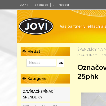
GDPR
Reklamace
.
Header1
Váš partner v jehlách a
ŠPENDLÍKY NA 
Hledat
PRAPORKY OZN
Označov
25phk
Kategorie
ZAVÍRACÍ-SPÍNACÍ
ŠPENDLÍKY