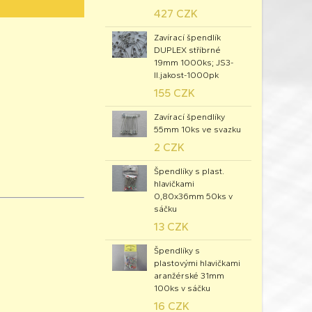
427 CZK
Zavírací špendlík
DUPLEX stříbrné
19mm 1000ks; JS3-
II.jakost-1000pk
155 CZK
Zavírací špendlíky
55mm 10ks ve svazku
2 CZK
Špendlíky s plast.
hlavičkami
0,80x36mm 50ks v
sáčku
13 CZK
Špendlíky s
plastovými hlavičkami
aranžérské 31mm
100ks v sáčku
16 CZK