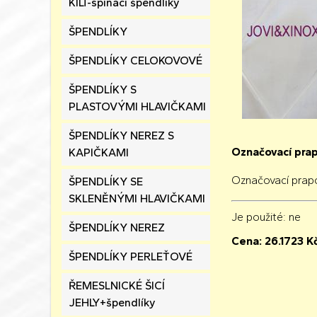
KILT-spínací špendlíky
ŠPENDLÍKY
ŠPENDLÍKY CELOKOVOVÉ
ŠPENDLÍKY S
PLASTOVÝMI HLAVIČKAMI
ŠPENDLÍKY NEREZ S
Označovací pra
KAPIČKAMI
Označovací prap
ŠPENDLÍKY SE
SKLENĚNÝMI HLAVIČKAMI
Je použité
: ne
ŠPENDLÍKY NEREZ
Cena:
26.1723
K
ŠPENDLÍKY PERLEŤOVÉ
ŘEMESLNICKÉ ŠICÍ
JEHLY+špendlíky