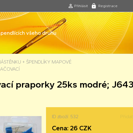
Přihlásit
Registrace
 špendlících všeho druhu
NÁSTĚNKU + ŠPENDLÍKY MAPOVÉ
AČOVACÍ
ací praporky 25ks modré; J64
ID zboží: 532
Přida
Cena: 26 CZK