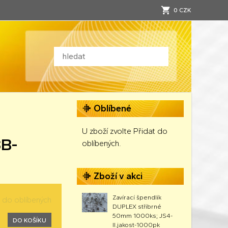
0 CZK
Oblíbené
U zboží zvolte Přidat do
3B-
oblíbených.
Zboží v akci
Zavírací špendlík
t do oblíbených
DUPLEX stříbrné
50mm 1000ks; JS4-
DO KOŠÍKU
II.jakost-1000pk