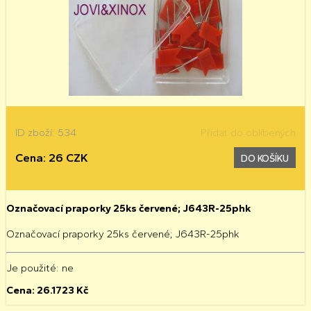
ID zboží: 534
Přidat do oblíbených
Cena: 26 CZK
DO KOŠÍKU
Označovací praporky 25ks červené; J643R-25phk
Označovací praporky 25ks červené; J643R-25phk
Je použité
: ne
Cena:
26.1723
Kč