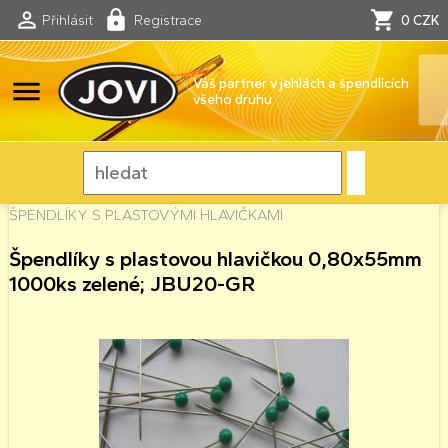
Přihlásit
Registrace
0 CZK
menu
Váš partner v jehlách a špendlících
všeho druhu
ŠPENDLÍKY S PLASTOVÝMI HLAVIČKAMI
Špendlíky s plastovou hlavičkou 0,80x55mm
1000ks zelené; JBU20-GR