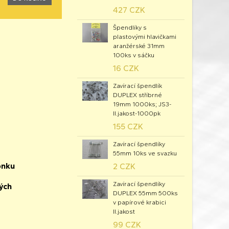
427 CZK
Špendlíky s
plastovými hlavičkami
aranžérské 31mm
100ks v sáčku
16 CZK
Zavírací špendlík
DUPLEX stříbrné
19mm 1000ks; JS3-
II.jakost-1000pk
155 CZK
Zavírací špendlíky
55mm 10ks ve svazku
ónku
2 CZK
Zavírací špendlíky
ných
DUPLEX 55mm 500ks
v papírové krabici
II.jakost
99 CZK