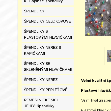
KILT-spínací špendlíky
ŠPENDLÍKY
ŠPENDLÍKY CELOKOVOVÉ
ŠPENDLÍKY S
PLASTOVÝMI HLAVIČKAMI
ŠPENDLÍKY NEREZ S
KAPIČKAMI
ŠPENDLÍKY SE
SKLENĚNÝMI HLAVIČKAMI
ŠPENDLÍKY NEREZ
Velmi kvalitní 
ŠPENDLÍKY PERLEŤOVÉ
Plastové hlavičk
ŘEMESLNICKÉ ŠICÍ
Velmi kvalitní š
JEHLY+špendlíky
Plastové hlavičky