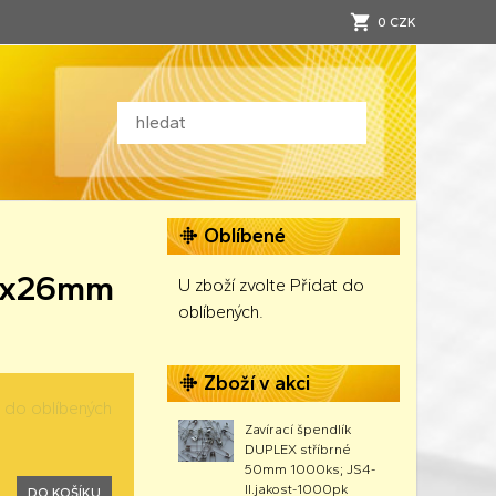
0 CZK
Oblíbené
65x26mm
U zboží zvolte Přidat do
oblíbených.
Zboží v akci
t do oblíbených
Zavírací špendlík
DUPLEX stříbrné
50mm 1000ks; JS4-
II.jakost-1000pk
DO KOŠÍKU