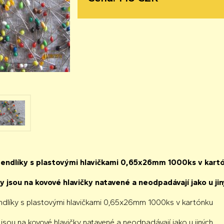
špendlíky s plastovými hlavičkami 0,65x26mm 1000ks v kart
y jsou na kovové hlavičky natavené a neodpadávají jako u ji
pendlíky s plastovými hlavičkami 0,65x26mm 1000ks v kartónku
 jsou na kovové hlavičky natavené a neodpadávají jako u jiných