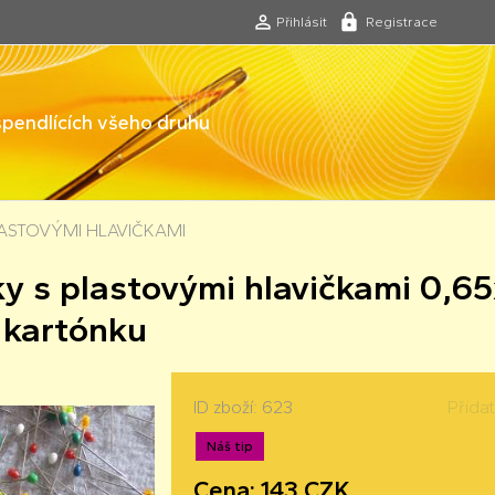
Přihlásit
Registrace
 špendlících všeho druhu
LASTOVÝMI HLAVIČKAMI
ky s plastovými hlavičkami 0,
 kartónku
ID zboží: 623
Přida
Náš tip
Cena: 143 CZK