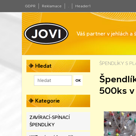
GDPR
Reklamace
.
Header1
Váš partner v jehlách a
ŠPENDLÍKY S P
Hledat
Špendlí
500ks v
Kategorie
ZAVÍRACÍ-SPÍNACÍ
ŠPENDLÍKY