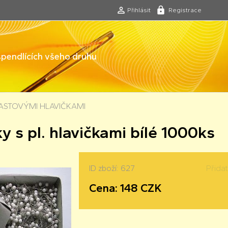
Přihlásit
Registrace
 špendlících všeho druhu
LASTOVÝMI HLAVIČKAMI
y s pl. hlavičkami bílé 1000ks
ID zboží: 627
Přida
Cena: 148 CZK