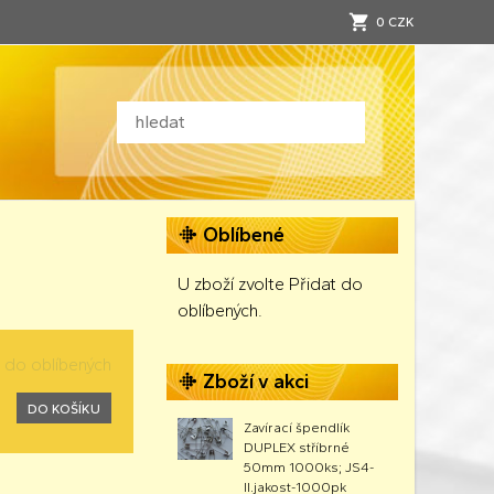
0 CZK
Oblíbené
U zboží zvolte Přidat do
oblíbených.
t do oblíbených
Zboží v akci
DO KOŠÍKU
Zavírací špendlík
DUPLEX stříbrné
50mm 1000ks; JS4-
II.jakost-1000pk