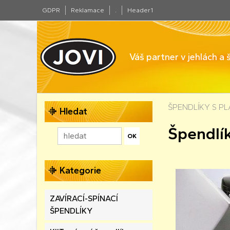
GDPR
Reklamace
.
Header1
Váš partner v jehlách a
ŠPENDLÍKY S P
Hledat
Špendlík
Kategorie
ZAVÍRACÍ-SPÍNACÍ
ŠPENDLÍKY