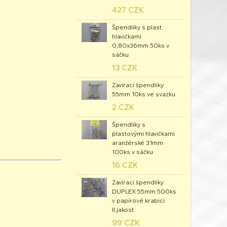
427 CZK
Špendlíky s plast.
hlavičkami
0,80x36mm 50ks v
sáčku
13 CZK
Zavírací špendlíky
55mm 10ks ve svazku
2 CZK
Špendlíky s
plastovými hlavičkami
aranžérské 31mm
100ks v sáčku
16 CZK
Zavírací špendlíky
DUPLEX 55mm 500ks
v papírové krabici
II.jakost
99 CZK