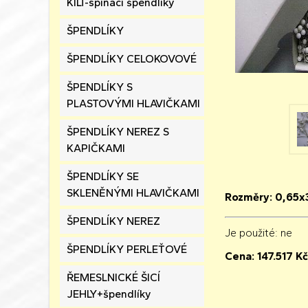
KILT-spínací špendlíky
ŠPENDLÍKY
ŠPENDLÍKY CELOKOVOVÉ
ŠPENDLÍKY S
PLASTOVÝMI HLAVIČKAMI
ŠPENDLÍKY NEREZ S
KAPIČKAMI
ŠPENDLÍKY SE
SKLENĚNÝMI HLAVIČKAMI
Rozměry: 0,65x
ŠPENDLÍKY NEREZ
Je použité
: ne
ŠPENDLÍKY PERLEŤOVÉ
Cena:
147.517
Kč
ŘEMESLNICKÉ ŠICÍ
JEHLY+špendlíky