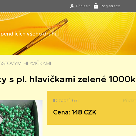
Přihlásit
Registrace
 špendlících všeho druhu
LASTOVÝMI HLAVIČKAMI
y s pl. hlavičkami zelené 1000
ID zboží: 631
Přida
Cena: 148 CZK