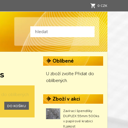
0 CZK
Oblíbené
ks
U zboží zvolte Přidat do
oblíbených.
t do oblíbených
Zboží v akci
DO KOŠÍKU
Zavírací špendlíky
DUPLEX 55mm 500ks
v papírové krabici
II.jakost