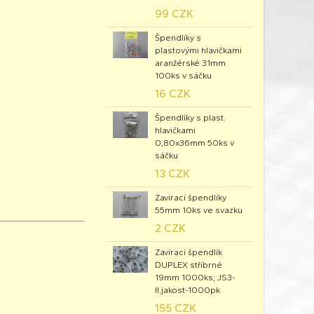
99 CZK
Špendlíky s
plastovými hlavičkami
aranžérské 31mm
100ks v sáčku
16 CZK
Špendlíky s plast.
hlavičkami
0,80x36mm 50ks v
sáčku
13 CZK
Zavírací špendlíky
55mm 10ks ve svazku
2 CZK
Zavírací špendlík
DUPLEX stříbrné
19mm 1000ks; JS3-
II.jakost-1000pk
155 CZK