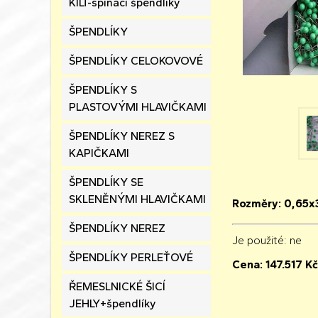
KILT-spínací špendlíky
ŠPENDLÍKY
ŠPENDLÍKY CELOKOVOVÉ
ŠPENDLÍKY S
PLASTOVÝMI HLAVIČKAMI
ŠPENDLÍKY NEREZ S
KAPIČKAMI
ŠPENDLÍKY SE
SKLENĚNÝMI HLAVIČKAMI
Rozměry: 0,65x
ŠPENDLÍKY NEREZ
Je použité
: ne
ŠPENDLÍKY PERLEŤOVÉ
Cena:
147.517
Kč
ŘEMESLNICKÉ ŠICÍ
JEHLY+špendlíky