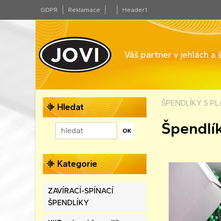
GDPR
Reklamace
.
Header1
Váš partner v jehlách a
ŠPENDLÍKY S P
Hledat
Špendlík
Kategorie
ZAVÍRACÍ-SPÍNACÍ
ŠPENDLÍKY