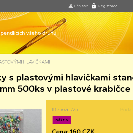
Přihlásit
Registrace
 špendlících všeho druhu
LASTOVÝMI HLAVIČKAMI
y s plastovými hlavičkami stan
mm 500ks v plastové krabičce
ID zboží: 725
Přida
Náš tip
Cena: 160 CZK