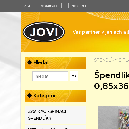
GDPR
Reklamace
.
Header1
Váš partner v jehlách a
ŠPENDLÍKY S P
Hledat
Špendlík
0,85x36
Kategorie
ZAVÍRACÍ-SPÍNACÍ
ŠPENDLÍKY