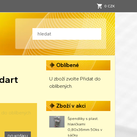
0 CZK
Oblíbené
dart
U zboží zvolte Přidat do
oblíbených.
Zboží v akci
t do oblíbených
Špendlíky s plast.
hlavičkami
0,80x36mm 50ks v
sáčku
DO KOŠÍKU