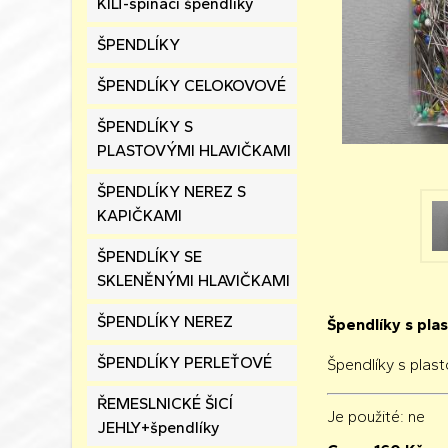
KILT-spínací špendlíky
ŠPENDLÍKY
ŠPENDLÍKY CELOKOVOVÉ
ŠPENDLÍKY S
PLASTOVÝMI HLAVIČKAMI
ŠPENDLÍKY NEREZ S
KAPIČKAMI
ŠPENDLÍKY SE
SKLENĚNÝMI HLAVIČKAMI
ŠPENDLÍKY NEREZ
Špendlíky s pla
ŠPENDLÍKY PERLEŤOVÉ
Špendlíky s plas
ŘEMESLNICKÉ ŠICÍ
Je použité
: ne
JEHLY+špendlíky