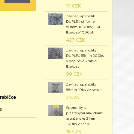
13 CZK
Zavírací špendlík
DUPLEX stříbrné
50mm 1000ks; JS4-
II.jakost-1000pk
427 CZK
Zavírací špendlíky
DUPLEX 55mm 500ks
v papírové krabici
II.jakost
99 CZK
Zavírací špendlíky
55mm 10ks ve svazku
rabičce
2 CZK
Špendlíky s
e
plastovými hlavičkami
aranžérské 31mm
100ks v sáčku
16 CZK