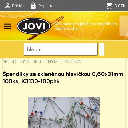
Přihlásit
Registrace
0 CZK
menu
Váš partner v jehlách a špendlících
všeho druhu
ŠPENDLÍKY SE SKLENĚNÝMI HLAVIČKAMI
Špendlíky se skleněnou hlavičkou 0,60x31mm
100ks; K3130-100phk