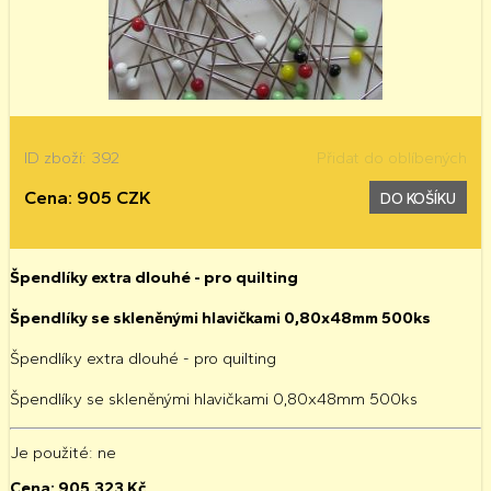
ID zboží: 392
Přidat do oblíbených
Cena: 905 CZK
DO KOŠÍKU
Špendlíky extra dlouhé - pro quilting
Špendlíky se skleněnými hlavičkami 0,80x48mm 500ks
Špendlíky extra dlouhé - pro quilting
Špendlíky se skleněnými hlavičkami 0,80x48mm 500ks
Je použité
: ne
Cena:
905.323
Kč