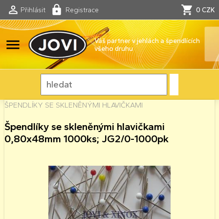
Přihlásit
Registrace
0 CZK
menu
Váš partner v jehlách a špendlících
všeho druhu
ŠPENDLÍKY SE SKLENĚNÝMI HLAVIČKAMI
Špendlíky se skleněnými hlavičkami
0,80x48mm 1000ks; JG2/0-1000pk