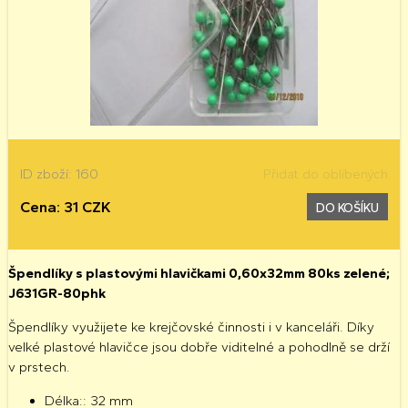
ID zboží: 160
Přidat do oblíbených
Cena: 31 CZK
DO KOŠÍKU
Špendlíky s plastovými hlavičkami 0,60x32mm 80ks zelené;
J631GR-80phk
Špendlíky využijete ke krejčovské činnosti i v kanceláři. Díky
velké plastové hlavičce jsou dobře viditelné a pohodlně se drží
v prstech.
Délka:: 32 mm