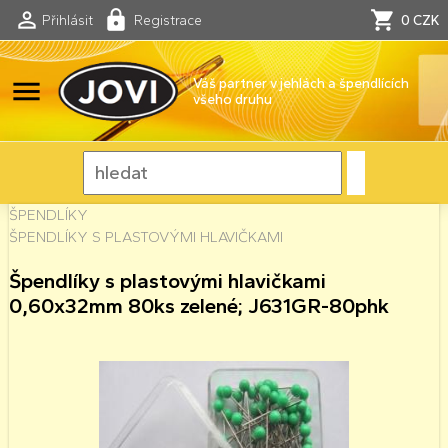
Přihlásit
Registrace
0 CZK
menu
Váš partner v jehlách a špendlících
všeho druhu
ŠPENDLÍKY
ŠPENDLÍKY S PLASTOVÝMI HLAVIČKAMI
Špendlíky s plastovými hlavičkami
0,60x32mm 80ks zelené; J631GR-80phk