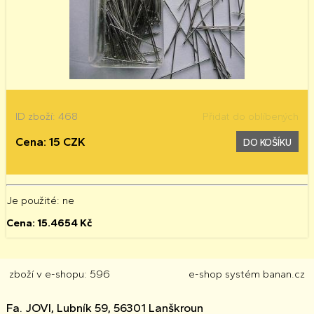
ID zboží: 468
Přidat do oblíbených
Cena: 15 CZK
DO KOŠÍKU
Je použité
: ne
Cena:
15.4654
Kč
zboží v e-shopu: 596
e-shop
systém
banan.cz
Fa. JOVI, Lubník 59, 56301 Lanškroun