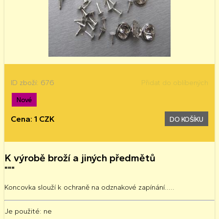
ID zboží: 676
Přidat do oblíbených
Nové
Cena: 1 CZK
DO KOŠÍKU
K výrobě broží a jiných předmětů
"""
Koncovka
slouží k ochraně na odznakové zapínání.....
Je použité
: ne