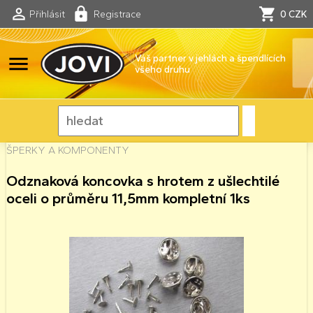
Přihlásit
Registrace
0 CZK
menu
Váš partner v jehlách a špendlících
všeho druhu
ŠPERKY A KOMPONENTY
Odznaková koncovka s hrotem z ušlechtilé
oceli o průměru 11,5mm kompletní 1ks