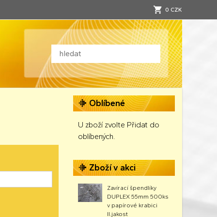
0 CZK
Oblíbené
U zboží zvolte Přidat do
oblíbených.
Zboží v akci
Zavírací špendlíky
DUPLEX 55mm 500ks
v papírové krabici
II.jakost