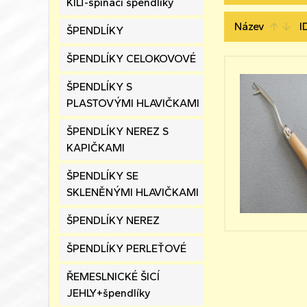
KILT-spínací špendlíky
Název
I
arrow_upward
arrow_downward
ŠPENDLÍKY
ŠPENDLÍKY CELOKOVOVÉ
ŠPENDLÍKY S
PLASTOVÝMI HLAVIČKAMI
ŠPENDLÍKY NEREZ S
KAPIČKAMI
ŠPENDLÍKY SE
SKLENĚNÝMI HLAVIČKAMI
ŠPENDLÍKY NEREZ
ŠPENDLÍKY PERLEŤOVÉ
ŘEMESLNICKÉ ŠICÍ
JEHLY+špendlíky