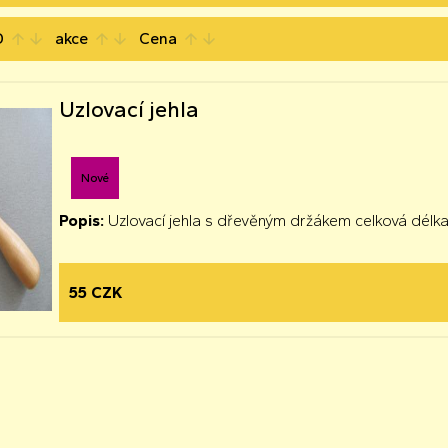
D
akce
Cena
arrow_upward
arrow_downward
arrow_upward
arrow_downward
arrow_upward
arrow_downward
Uzlovací jehla
Nové
Popis:
Uzlovací jehla s dřevěným držákem celková dé
55 CZK