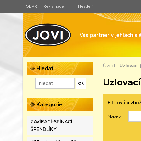
GDPR
Reklamace
.
Header1
Váš partner v jehlách a
Úvod
-
Uzlovací 
Hledat
Uzlovací
Filtrování zbož
Kategorie
Název:
ZAVÍRACÍ-SPÍNACÍ
ŠPENDLÍKY