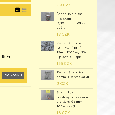
99 CZK
image
format_list_bulleted
Špendlíky s plast.
hlavičkami
0,80x36mm 50ks v
sáčku
13 CZK
Zavírací špendlík
DUPLEX stříbrné
19mm 1000ks; JS3-
lka 160mm
II.jakost-1000pk
155 CZK
Zavírací špendlíky
DO KOŠÍKU
55mm 10ks ve svazku
2 CZK
Špendlíky s
plastovými hlavičkami
aranžérské 31mm
100ks v sáčku
16 CZK