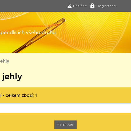
Přihlásit
Registrace
 špendlících všeho druhu
jehly
 jehly
í - celkem zboží: 1