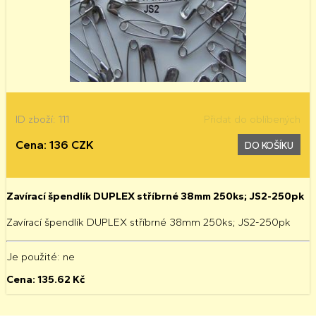
ID zboží: 111
Přidat do oblíbených
Cena: 136 CZK
DO KOŠÍKU
Zavírací špendlík DUPLEX stříbrné 38mm 250ks; JS2-250pk
Zavírací špendlík DUPLEX stříbrné 38mm 250ks; JS2-250pk
Je použité
: ne
Cena:
135.62
Kč