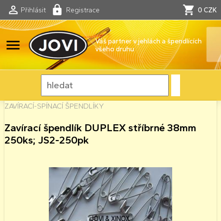
Přihlásit
Registrace
0 CZK
menu
Váš partner v jehlách a špendlících
všeho druhu
ZAVÍRACÍ-SPÍNACÍ ŠPENDLÍKY
Zavírací špendlík DUPLEX stříbrné 38mm
250ks; JS2-250pk