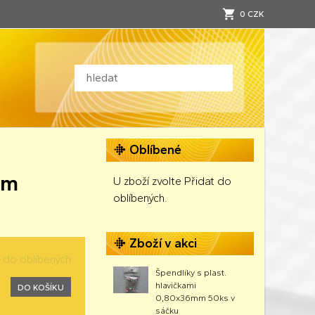
0 CZK
Oblíbené
mm
U zboží zvolte Přidat do
oblíbených.
Zboží v akci
t do oblíbených
Špendlíky s plast.
hlavičkami
DO KOŠÍKU
0,80x36mm 50ks v
sáčku