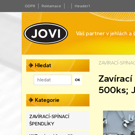
GDPR
Reklamace
.
Header1
Váš partner v jehlách a
ZAVÍRACÍ-SPÍNA
Hledat
Zavírac
500ks; 
Kategorie
ZAVÍRACÍ-SPÍNACÍ
ŠPENDLÍKY