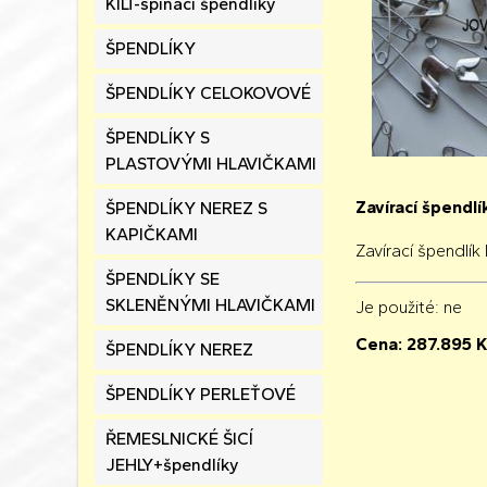
KILT-spínací špendlíky
ŠPENDLÍKY
ŠPENDLÍKY CELOKOVOVÉ
ŠPENDLÍKY S
PLASTOVÝMI HLAVIČKAMI
Zavírací špend
ŠPENDLÍKY NEREZ S
KAPIČKAMI
Zavírací špendl
ŠPENDLÍKY SE
SKLENĚNÝMI HLAVIČKAMI
Je použité
: ne
Cena:
287.895
K
ŠPENDLÍKY NEREZ
ŠPENDLÍKY PERLEŤOVÉ
ŘEMESLNICKÉ ŠICÍ
JEHLY+špendlíky