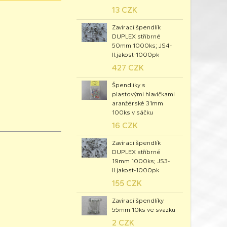
13 CZK
Zavírací špendlík
DUPLEX stříbrné
50mm 1000ks; JS4-
II.jakost-1000pk
427 CZK
Špendlíky s
plastovými hlavičkami
aranžérské 31mm
100ks v sáčku
16 CZK
Zavírací špendlík
DUPLEX stříbrné
19mm 1000ks; JS3-
II.jakost-1000pk
155 CZK
Zavírací špendlíky
55mm 10ks ve svazku
2 CZK