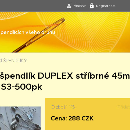
Přihlásit
Registrace
 špendlících všeho druhu
CÍ ŠPENDLÍKY
í špendlík DUPLEX stříbrné 45
JS3-500pk
ID zboží: 115
Přida
Cena: 288 CZK