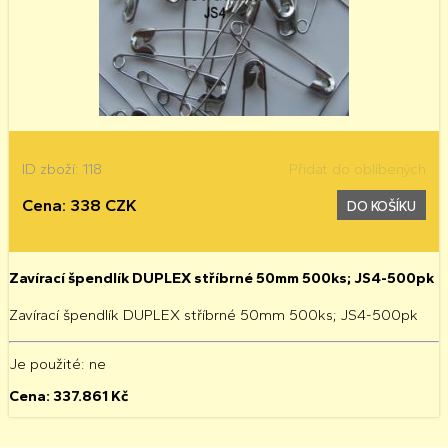
ID zboží: 118
Přidat do oblíbených
Cena: 338 CZK
DO KOŠÍKU
Zavírací špendlík DUPLEX stříbrné 50mm 500ks; JS4-500pk
Zavírací špendlík DUPLEX stříbrné 50mm 500ks; JS4-500pk
Je použité
: ne
Cena:
337.861
Kč