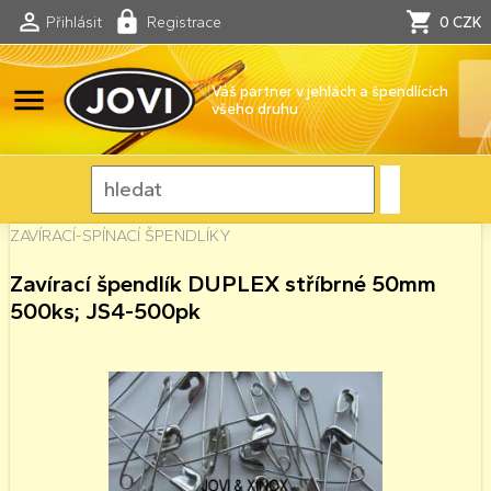
Přihlásit
Registrace
0 CZK
menu
Váš partner v jehlách a špendlících
všeho druhu
ZAVÍRACÍ-SPÍNACÍ ŠPENDLÍKY
Zavírací špendlík DUPLEX stříbrné 50mm
500ks; JS4-500pk