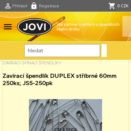
Přihlásit
Registrace
0 CZK
menu
Váš partner v jehlách a špendlících
všeho druhu
ZAVÍRACÍ-SPÍNACÍ ŠPENDLÍKY
Zavírací špendlík DUPLEX stříbrné 60mm
250ks; JS5-250pk