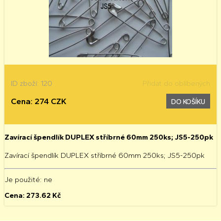
ID zboží: 120
Přidat do oblíbených
Cena: 274 CZK
DO KOŠÍKU
Zavírací špendlík DUPLEX stříbrné 60mm 250ks; JS5-250pk
Zavírací špendlík DUPLEX stříbrné 60mm 250ks; JS5-250pk
Je použité
: ne
Cena:
273.62
Kč