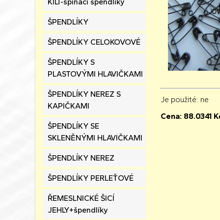
KILT-spínací špendlíky
ŠPENDLÍKY
ŠPENDLÍKY CELOKOVOVÉ
ŠPENDLÍKY S
PLASTOVÝMI HLAVIČKAMI
ŠPENDLÍKY NEREZ S
Je použité
: ne
KAPIČKAMI
Cena:
88.0341
K
ŠPENDLÍKY SE
SKLENĚNÝMI HLAVIČKAMI
ŠPENDLÍKY NEREZ
ŠPENDLÍKY PERLEŤOVÉ
ŘEMESLNICKÉ ŠICÍ
JEHLY+špendlíky