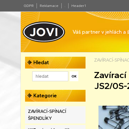
GDPR
Reklamace
.
Header1
Váš partner v jehlách a
ZAVÍRACÍ-SPÍNA
Hledat
Zavírac
JS2/0S-
Kategorie
ZAVÍRACÍ-SPÍNACÍ
ŠPENDLÍKY