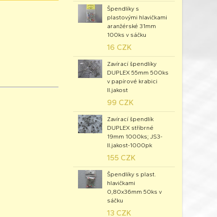
Špendlíky s
plastovými hlavičkami
aranžérské 31mm
100ks v sáčku
16 CZK
Zavírací špendlíky
DUPLEX 55mm 500ks
v papírové krabici
II.jakost
99 CZK
Zavírací špendlík
DUPLEX stříbrné
19mm 1000ks; JS3-
II.jakost-1000pk
155 CZK
Špendlíky s plast.
hlavičkami
0,80x36mm 50ks v
sáčku
13 CZK