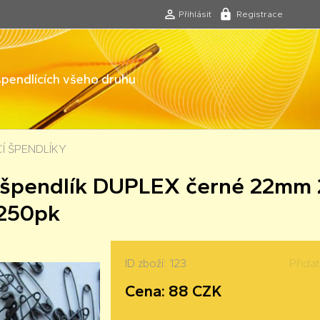
Přihlásit
Registrace
 špendlících všeho druhu
CÍ ŠPENDLÍKY
í špendlík DUPLEX černé 22mm 
250pk
ID zboží: 123
Přida
Cena: 88 CZK