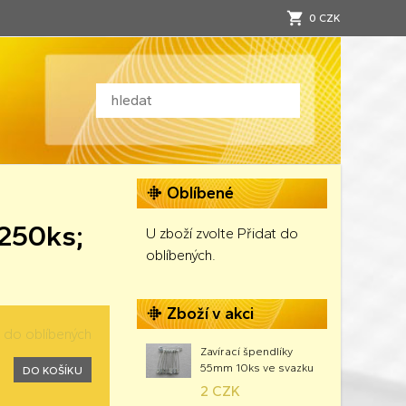
0 CZK
Oblíbené
250ks;
U zboží zvolte Přidat do
oblíbených.
Zboží v akci
t do oblíbených
Zavírací špendlíky
55mm 10ks ve svazku
DO KOŠÍKU
2 CZK