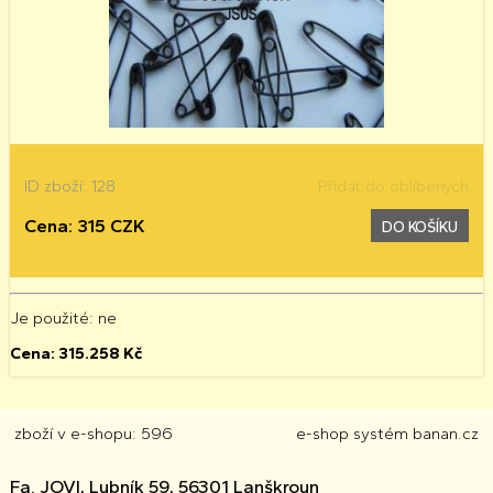
ID zboží: 128
Přidat do oblíbených
Cena: 315 CZK
DO KOŠÍKU
Je použité
: ne
Cena:
315.258
Kč
zboží v e-shopu: 596
e-shop
systém
banan.cz
Fa. JOVI, Lubník 59, 56301 Lanškroun