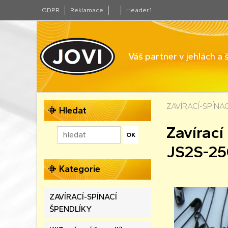
GDPR
Reklamace
.
Header1
Váš partner v jehlách a
ZAVÍRACÍ-SPÍNA
Hledat
Zavírac
JS2S-2
Kategorie
ZAVÍRACÍ-SPÍNACÍ
ŠPENDLÍKY