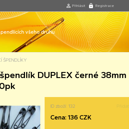
Přihlásit
Registrace
 špendlících všeho druhu
CÍ ŠPENDLÍKY
í špendlík DUPLEX černé 38mm
50pk
ID zboží: 132
Přida
Cena: 136 CZK