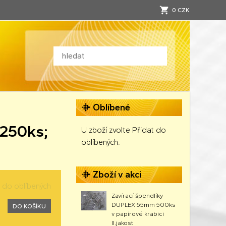
0 CZK
Oblíbené
 250ks;
U zboží zvolte Přidat do
oblíbených.
Zboží v akci
t do oblíbených
Zavírací špendlíky
DUPLEX 55mm 500ks
DO KOŠÍKU
v papírové krabici
II.jakost