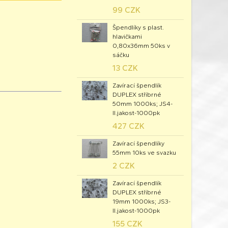
99 CZK
Špendlíky s plast.
hlavičkami
0,80x36mm 50ks v
sáčku
13 CZK
Zavírací špendlík
DUPLEX stříbrné
50mm 1000ks; JS4-
II.jakost-1000pk
427 CZK
Zavírací špendlíky
55mm 10ks ve svazku
2 CZK
Zavírací špendlík
DUPLEX stříbrné
19mm 1000ks; JS3-
II.jakost-1000pk
155 CZK