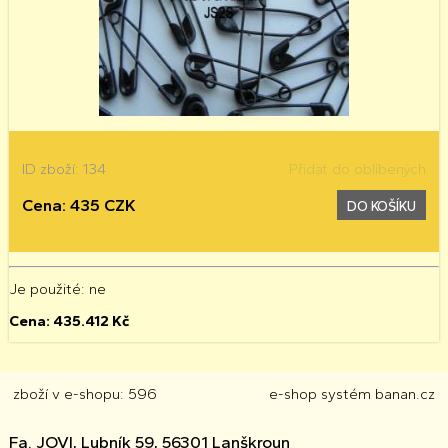
ID zboží: 134
Přidat do oblíbených
Cena: 435 CZK
DO KOŠÍKU
Je použité
: ne
Cena:
435.412
Kč
zboží v e-shopu: 596
e-shop
systém
banan.cz
Fa. JOVI, Lubník 59, 56301 Lanškroun