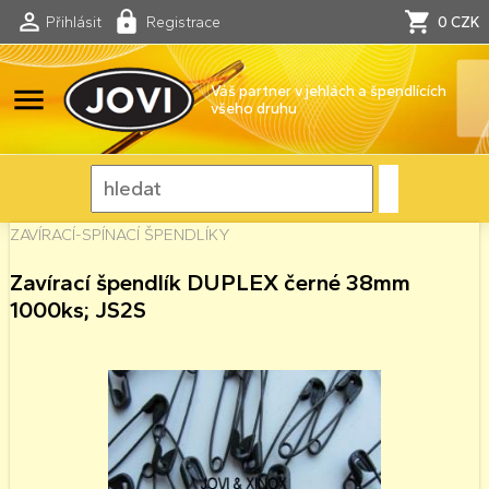
Přihlásit
Registrace
0 CZK
menu
Váš partner v jehlách a špendlících
všeho druhu
ZAVÍRACÍ-SPÍNACÍ ŠPENDLÍKY
Zavírací špendlík DUPLEX černé 38mm
1000ks; JS2S