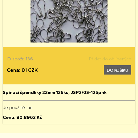
ID zboží: 136
Přidat do oblíbených
Cena: 81 CZK
DO KOŠÍKU
Spínací špendlíky 22mm 125ks; JSP2/0S-125phk
Je použité
: ne
Cena:
80.8962
Kč