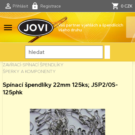
Přihlásit
Registrace
0 CZK
menu
Váš partner v jehlách a špendlících
všeho druhu
ZAVÍRACÍ-SPÍNACÍ ŠPENDLÍKY
ŠPERKY A KOMPONENTY
Spínací špendlíky 22mm 125ks; JSP2/0S-
125phk