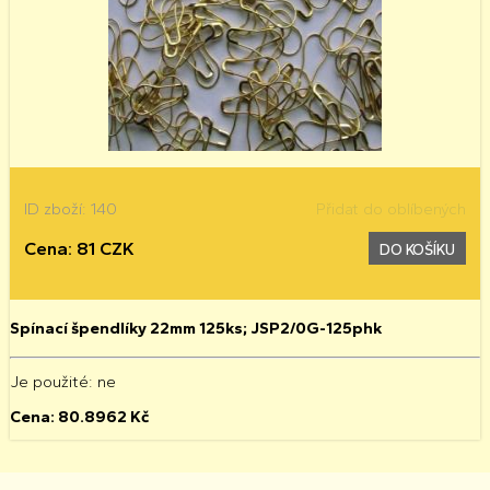
ID zboží: 140
Přidat do oblíbených
Cena: 81 CZK
DO KOŠÍKU
Spínací špendlíky 22mm 125ks; JSP2/0G-125phk
Je použité
: ne
Cena:
80.8962
Kč