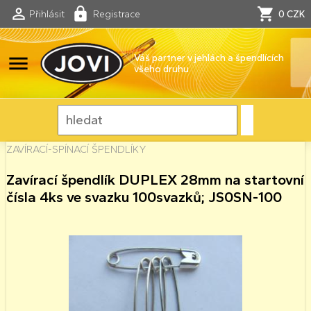
Přihlásit
Registrace
0 CZK
menu
Váš partner v jehlách a špendlících
všeho druhu
ZAVÍRACÍ-SPÍNACÍ ŠPENDLÍKY
Zavírací špendlík DUPLEX 28mm na startovní
čísla 4ks ve svazku 100svazků; JS0SN-100