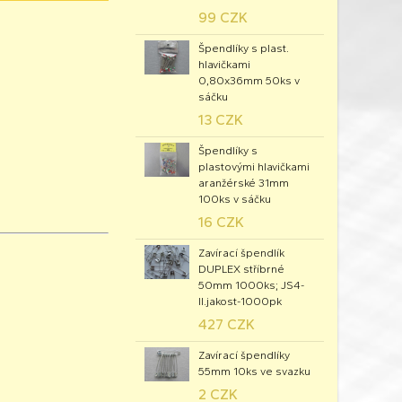
99 CZK
Špendlíky s plast.
hlavičkami
0,80x36mm 50ks v
sáčku
13 CZK
Špendlíky s
plastovými hlavičkami
aranžérské 31mm
100ks v sáčku
16 CZK
Zavírací špendlík
DUPLEX stříbrné
50mm 1000ks; JS4-
II.jakost-1000pk
427 CZK
Zavírací špendlíky
55mm 10ks ve svazku
2 CZK