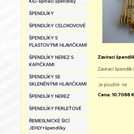
KILT-spínací špendlíky
ŠPENDLÍKY
ŠPENDLÍKY CELOKOVOVÉ
ŠPENDLÍKY S
PLASTOVÝMI HLAVIČKAMI
Zavírací špendl
ŠPENDLÍKY NEREZ S
KAPIČKAMI
Zavírací špendlí
ŠPENDLÍKY SE
SKLENĚNÝMI HLAVIČKAMI
Je použité
: ne
Cena:
10.7068
K
ŠPENDLÍKY NEREZ
ŠPENDLÍKY PERLEŤOVÉ
ŘEMESLNICKÉ ŠICÍ
JEHLY+špendlíky