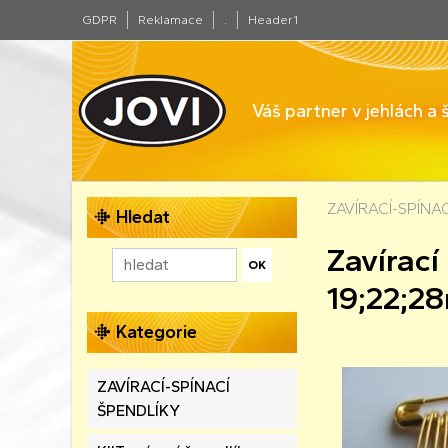
GDPR
Reklamace
.
Header1
Váš partner v jehlách a
ZAVÍRACÍ-SPÍNA
Hledat
Zavírací
19;22;2
Kategorie
ZAVÍRACÍ-SPÍNACÍ
ŠPENDLÍKY