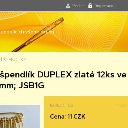
Přihlásit
Registrace
 špendlících všeho druhu
CÍ ŠPENDLÍKY
 špendlík DUPLEX zlaté 12ks ve
8mm; JSB1G
ID zboží: 83
Přida
Cena: 11 CZK