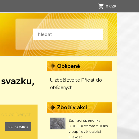
0 CZK
Oblíbené
 svazku,
U zboží zvolte Přidat do
oblíbených.
Zboží v akci
t do oblíbených
Zavírací špendlíky
DUPLEX 55mm 500ks
DO KOŠÍKU
v papírové krabici
II.jakost