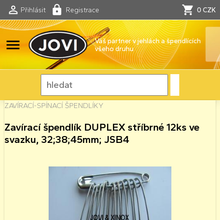
Přihlásit
Registrace
0 CZK
menu
Váš partner v jehlách a špendlících
všeho druhu
ZAVÍRACÍ-SPÍNACÍ ŠPENDLÍKY
Zavírací špendlík DUPLEX stříbrné 12ks ve
svazku, 32;38;45mm; JSB4