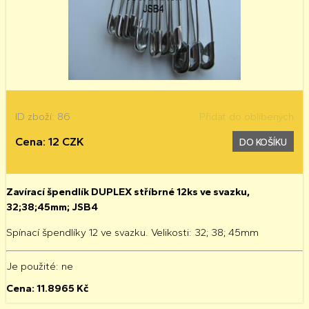
ID zboží: 86
Přidat do oblíbených
Cena: 12 CZK
DO KOŠÍKU
Zavírací špendlík DUPLEX stříbrné 12ks ve svazku,
32;38;45mm; JSB4
Spínací špendlíky 12 ve svazku. Velikosti: 32; 38; 45mm
Je použité
: ne
Cena:
11.8965
Kč