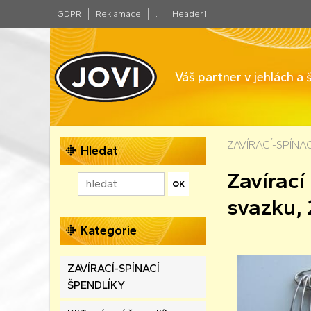
GDPR
Reklamace
.
Header1
Váš partner v jehlách a
ZAVÍRACÍ-SPÍNA
Hledat
Zavírací
svazku,
Kategorie
ZAVÍRACÍ-SPÍNACÍ
ŠPENDLÍKY