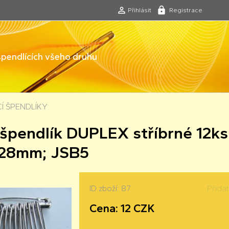
Přihlásit
Registrace
 špendlících všeho druhu
CÍ ŠPENDLÍKY
 špendlík DUPLEX stříbrné 12ks
 28mm; JSB5
ID zboží: 87
Přida
Cena: 12 CZK