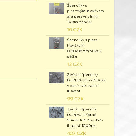
Špendlíky s
plastovými hlavičkami
aranžérské 31mm
100ks v sáčku
16 CZK
Špendlíky s plast.
hlavičkami
0,80x36mm 50ks v
sáčku
13 CZK
Zavírací špendlíky
DUPLEX 55mm 500ks
v papírové krabici
II.jakost
99 CZK
Zavírací špendlík
DUPLEX stříbrné
50mm 1000ks; JS4-
II.jakost-1000pk
427 CZK