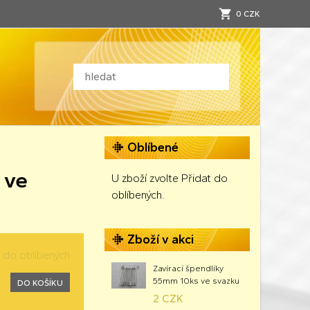
0 CZK
Oblíbené
 ve
U zboží zvolte Přidat do
oblíbených.
Zboží v akci
t do oblíbených
Zavírací špendlíky
55mm 10ks ve svazku
DO KOŠÍKU
2 CZK