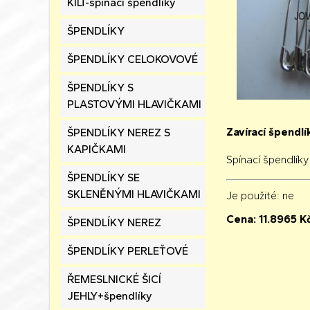
KILT-spínací špendlíky
ŠPENDLÍKY
ŠPENDLÍKY CELOKOVOVÉ
ŠPENDLÍKY S
PLASTOVÝMI HLAVIČKAMI
Zavírací špendl
ŠPENDLÍKY NEREZ S
KAPIČKAMI
Spínací špendlíky
ŠPENDLÍKY SE
SKLENĚNÝMI HLAVIČKAMI
Je použité
: ne
Cena:
11.8965
K
ŠPENDLÍKY NEREZ
ŠPENDLÍKY PERLEŤOVÉ
ŘEMESLNICKÉ ŠICÍ
JEHLY+špendlíky