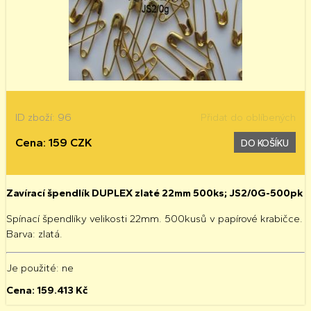
ID zboží: 96
Přidat do oblíbených
Cena: 159 CZK
DO KOŠÍKU
Zavírací špendlík DUPLEX zlaté 22mm 500ks; JS2/0G-500pk
Spínací špendlíky velikosti 22mm. 500kusů v papírové krabičce.
Barva: zlatá.
Je použité
: ne
Cena:
159.413
Kč