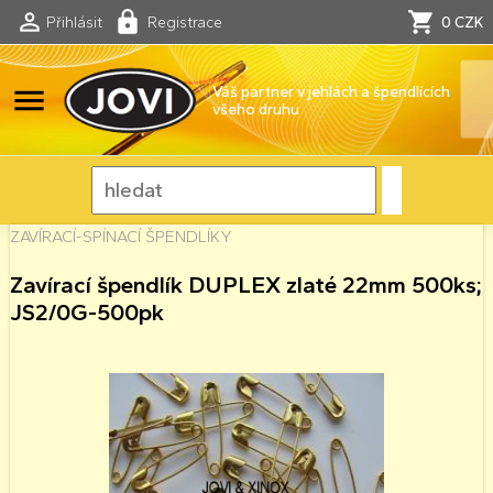
Přihlásit
Registrace
0 CZK
menu
Váš partner v jehlách a špendlících
všeho druhu
ZAVÍRACÍ-SPÍNACÍ ŠPENDLÍKY
Zavírací špendlík DUPLEX zlaté 22mm 500ks;
JS2/0G-500pk