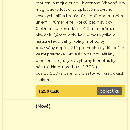
robustní a mají dlouhou životnost. Vhodné pro
magnetický lešticí stroj, leštění povrchů
kovových dílů a broušení otřepů pod mrtvým
úhlem. Průměr jehel-kolíků bez hlavičky:
0,59mm, celková délka: 4,0 mm. průměr
hlaviček: 1,4mm jehly-kolíky mají vynikající
lešticí efekt. Jehly-kolíky mohou být
používány nepřetržitě po mnoho cyklů, což je
velmi praktické. Skvělá volba pro leštění,
broušení, stejně jako výborný klenotnický
nástroj. Hmotnost balení: 300g-
cca.23.500ks baleno v plastových krabičkách
s víkem.
1 250 CZK
DO KOŠÍKU
(Nové)