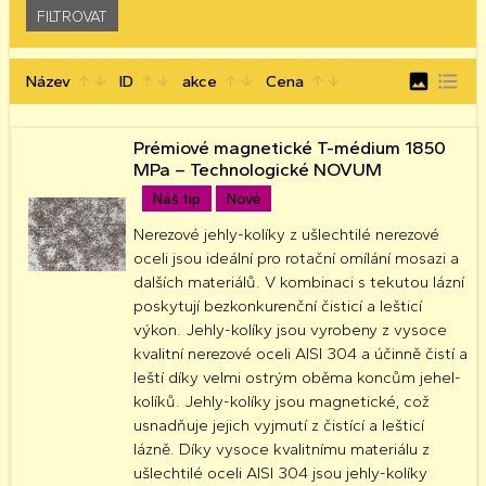
image
format_list_bulleted
Název
ID
akce
Cena
arrow_upward
arrow_downward
arrow_upward
arrow_downward
arrow_upward
arrow_downward
arrow_upward
arrow_downward
Prémiové magnetické T-médium 1850
MPa – Technologické NOVUM
Náš tip
Nové
Nerezové jehly-kolíky z ušlechtilé nerezové
oceli jsou ideální pro rotační omílání mosazi a
dalších materiálů. V kombinaci s tekutou lázní
poskytují bezkonkurenční čisticí a lešticí
výkon. Jehly-kolíky jsou vyrobeny z vysoce
kvalitní nerezové oceli AISI 304 a účinně čistí a
leští díky velmi ostrým oběma koncům jehel-
kolíků. Jehly-kolíky jsou magnetické, což
usnadňuje jejich vyjmutí z čistící a lešticí
lázně. Díky vysoce kvalitnímu materiálu z
ušlechtilé oceli AISI 304 jsou jehly-kolíky