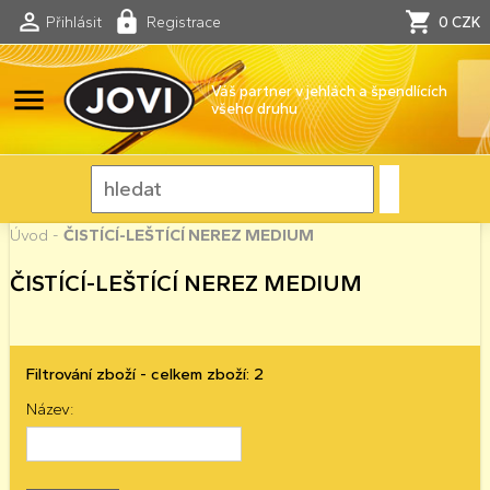
Přihlásit
Registrace
0 CZK
menu
Váš partner v jehlách a špendlících
všeho druhu
Úvod
-
ČISTÍCÍ-LEŠTÍCÍ NEREZ MEDIUM
ČISTÍCÍ-LEŠTÍCÍ NEREZ MEDIUM
Filtrování zboží - celkem zboží: 2
Název: